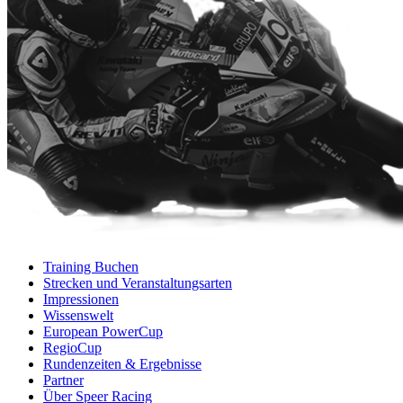
Training Buchen
Strecken und Veranstaltungsarten
Impressionen
Wissenswelt
European PowerCup
RegioCup
Rundenzeiten & Ergebnisse
Partner
Über Speer Racing