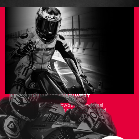
IMMER EINEN GUTSCHEIN WERT
Verschenk doch mal etwas Besonderes!
Hier kannst du Gutscheine bestellen und
deine Liebsten zum Abheizen schicken.
JETZT BESTELLEN
Immer wissen was geht!