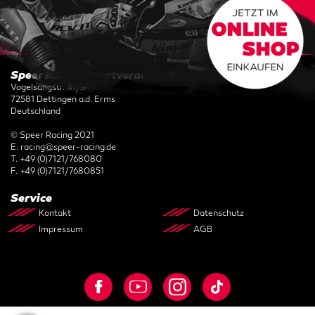
Jetzt unseren Newsletter
abonnieren.
ANMELDEN
Speer Racing Sportveranstaltungen GmbH
Vogelsangstr. 41/3
72581 Dettingen a.d. Erms
Deutschland
© Speer Racing 2021
E.
racing@speer-racing.de
T.
+49 (0)7121/768080
F.
+49 (0)7121/7680851
Service
Kontakt
Datenschutz
Impressum
AGB