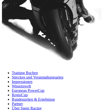
Training Buchen
Strecken und Veranstaltungsarten
Impressionen
Wissenswelt
European PowerCup
RegioCup
Rundenzeiten & Ergebnisse
Partner
Über Speer Racing