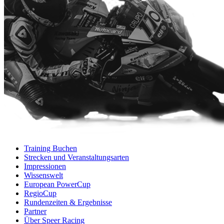
Training Buchen
Strecken und Veranstaltungsarten
Impressionen
Wissenswelt
European PowerCup
RegioCup
Rundenzeiten & Ergebnisse
Partner
Über Speer Racing