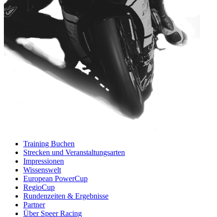
Training Buchen
Strecken und Veranstaltungsarten
Impressionen
Wissenswelt
European PowerCup
RegioCup
Rundenzeiten & Ergebnisse
Partner
Über Speer Racing