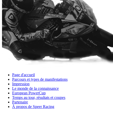
Page d'accueil
Parcours et types de manifestations
Impression
Le monde de la connaissance
European PowerCup
Temps au tour, résultats et coupes
Partenaire
À propos de Speer Racing