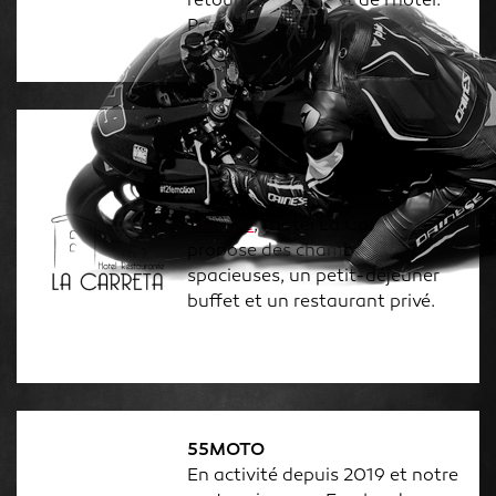
retourner dans le lit de l'hôtel.
Pas de problème ici !
Hôtel La Carreta
Situé à un jet de pierre du
circuit Ricardo Tormo de
Valence
, l'hôtel La Carreta te
propose des chambres
spacieuses, un petit-déjeuner
buffet et un restaurant privé.
55MOTO
En activité depuis 2019 et notre