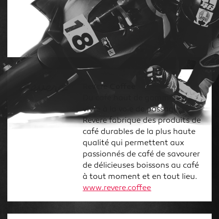
prestations de service pour tous
les modèles BMW Superbike.
alpharacing.com
Revere Coffee
Du café haut de gamme pour
vivre à la voie de passage.
Revere fabrique des produits de
café durables de la plus haute
qualité qui permettent aux
passionnés de café de savourer
de délicieuses boissons au café
à tout moment et en tout lieu.
www.revere.coffee