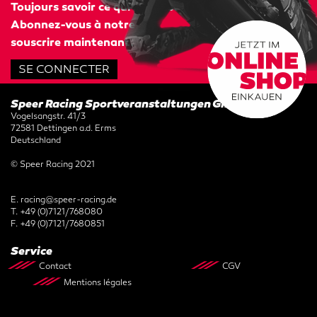
Toujours savoir ce qui se passe !
Abonnez-vous à notre
souscrire maintenant.
SE CONNECTER
Speer Racing Sportveranstaltungen GmbH
Vogelsangstr. 41/3
72581 Dettingen a.d. Erms
Deutschland
© Speer Racing 2021
E.
racing@speer-racing.de
T.
+49 (0)7121/768080
F.
+49 (0)7121/7680851
Service
Contact
CGV
Mentions légales