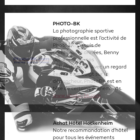
PHOTO-BK
La photographie sportive
professionnelle est l'activité de
PhotoBK. Depuis de
nombreuses années, Benny
accompagne nos
entraînements. Avec un regard
exercé et le doigt sur le
déclencheur, PhotoBK est en
tête de certains événements.
www.photo-bk.com
Achat Hôtel Hockenheim
Notre recommandation d'hôtel
pour tous les événements