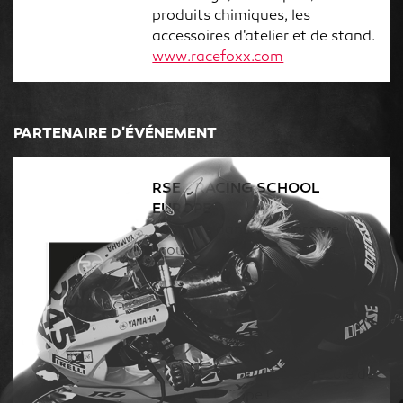
produits chimiques, les
accessoires d'atelier et de stand.
www.racefoxx.com
PARTENAIRE D'ÉVÉNEMENT
RSE - RACING SCHOOL
EUROPE
Toujours dans votre propre
groupe lors des événements
sélectionnés. RSE vous propose
un programme de formation
intensif et des vélos de location
sont également disponibles.
Informations et réservations
directement auprès de l'école de
pilotage Europe !