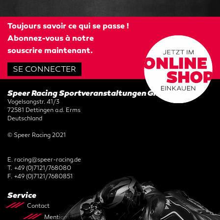
Toujours savoir ce qui se passe !
Abonnez-vous à notre
souscrire maintenant.
SE CONNECTER
Speer Racing Sportveranstaltungen GmbH
Vogelsangstr. 41/3
72581 Dettingen a.d. Erms
Deutschland
© Speer Racing 2021
E.
racing@speer-racing.de
T.
+49 (0)7121/768080
F.
+49 (0)7121/7680851
Service
Contact
CGV
Mentions légales