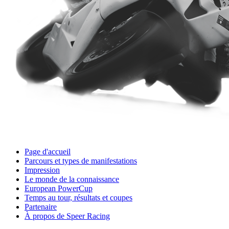
Page d'accueil
Parcours et types de manifestations
Impression
Le monde de la connaissance
European PowerCup
Temps au tour, résultats et coupes
Partenaire
À propos de Speer Racing