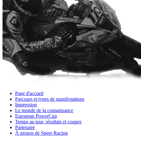
Page d'accueil
Parcours et types de manifestations
Impression
Le monde de la connaissance
European PowerCup
Temps au tour, résultats et coupes
Partenaire
À propos de Speer Racing