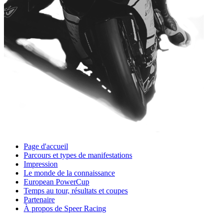
Page d'accueil
Parcours et types de manifestations
Impression
Le monde de la connaissance
European PowerCup
Temps au tour, résultats et coupes
Partenaire
À propos de Speer Racing