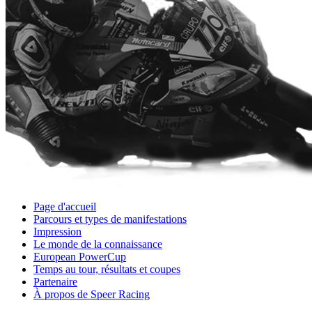
Page d'accueil
Parcours et types de manifestations
Impression
Le monde de la connaissance
European PowerCup
Temps au tour, résultats et coupes
Partenaire
À propos de Speer Racing