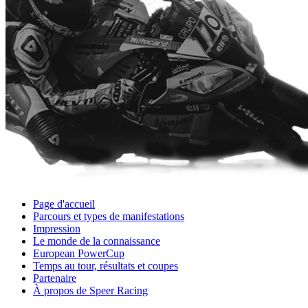
Page d'accueil
Parcours et types de manifestations
Impression
Le monde de la connaissance
European PowerCup
Temps au tour, résultats et coupes
Partenaire
À propos de Speer Racing